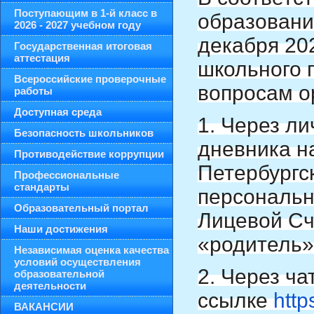
Поступающим в 1-й класс в
образовани
2026 - 2027 учебном году
декабря 20
Государственная итоговая
аттестация
школьного 
Всероссийские проверочные
вопросам о
работы
Доступная среда
1. Через л
Безопасность школьников
дневника н
Противодействие коррупции
Петербургс
Профессиональные
стандарты
персональн
Образовательный портал
Лицевой Сч
Наши достижения
«родитель»
Независимая оценка качества
условий осуществления
2. Через ча
образовательной
деятельности
ссылке
http
ВАКАНСИИ