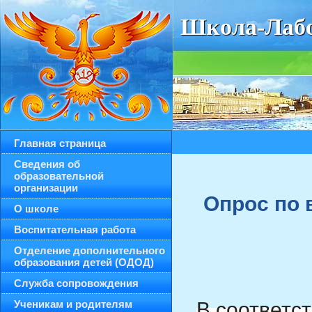
Школа-Лабо
Главная страница
Сведения об
образовательной
организации
Опрос по 
О школе
Воспитательная работа
Отделение дополнительного
образования детей (ОДОД)
Служба сопровождения
Ученикам и родителям
В соответс