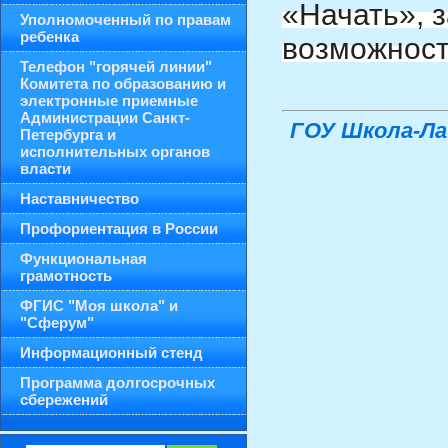
«Начать», 
Уполномоченный по правам
ребенка
возможност
Телефон "горячей линии"
Комитета по образованию и
электронные приемные
Администрации Санкт-
ГОУ Школа-Ла
Петербурга и
исполнительных органов
власти
Наставничество
Профориентация в России
Функциональная
грамотность
ФГИС "Моя школа" и
"Сферум"
Информационный стенд
Программа долгосрочных
сбережений