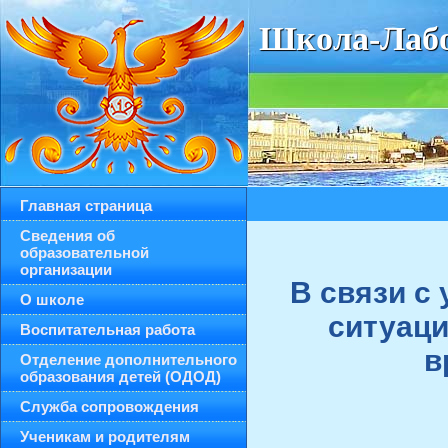
Школа-Лабо
Главная страница
Сведения об
образовательной
организации
В связи с
О школе
ситуаци
Воспитательная работа
в
Отделение дополнительного
образования детей (ОДОД)
Служба сопровождения
Ученикам и родителям