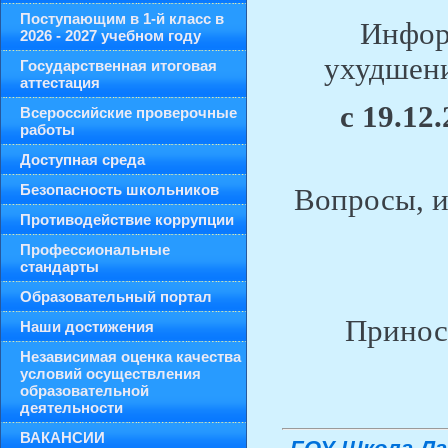
Поступающим в 1-й класс в
Информ
2026 - 2027 учебном году
ухудшени
Государственная итоговая
аттестация
с 19.12
Всероссийские проверочные
работы
Доступная среда
Безопасность школьников
Вопросы, и
Противодействие коррупции
Профессиональные
стандарты
Образовательный портал
Принос
Наши достижения
Независимая оценка качества
условий осуществления
образовательной
деятельности
ВАКАНСИИ