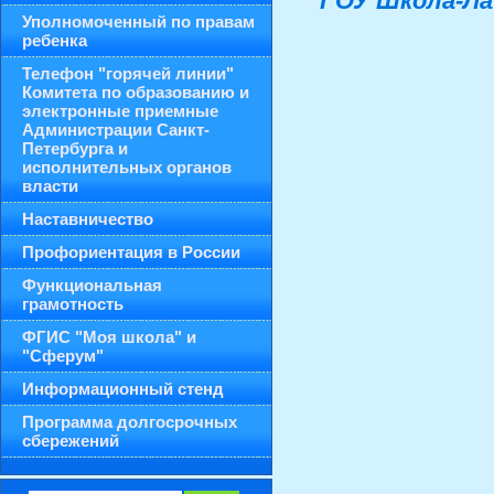
ГОУ Школа-Ла
Уполномоченный по правам
ребенка
Телефон "горячей линии"
Комитета по образованию и
электронные приемные
Администрации Санкт-
Петербурга и
исполнительных органов
власти
Наставничество
Профориентация в России
Функциональная
грамотность
ФГИС "Моя школа" и
"Сферум"
Информационный стенд
Программа долгосрочных
сбережений